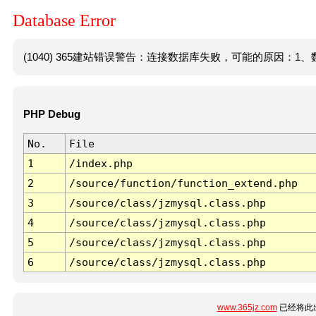
Database Error
(1040) 365建站错误警告：连接数据库失败，可能的原因：1、数
PHP Debug
No.
File
1
/index.php
2
/source/function/function_extend.php
3
/source/class/jzmysql.class.php
4
/source/class/jzmysql.class.php
5
/source/class/jzmysql.class.php
6
/source/class/jzmysql.class.php
www.365jz.com
已经将此