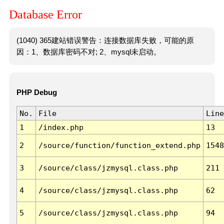
Database Error
(1040) 365建站错误警告：连接数据库失败，可能的原
因：1、数据库密码不对; 2、mysql未启动。
PHP Debug
No.
File
Line
1
/index.php
13
2
/source/function/function_extend.php
1548
3
/source/class/jzmysql.class.php
211
4
/source/class/jzmysql.class.php
62
5
/source/class/jzmysql.class.php
94