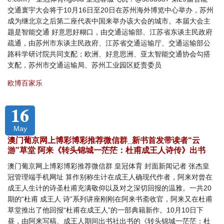
交通寰宇大会将于10月16日至20日在苏州海外博览中心举办，苏州
成为继北京之后第二座代表中国来举办该大会的城市。本届大会主
题是智能交通 好意思好糊口，由交通运输部、江苏省东谈主民政府
疏通，由苏州市东谈主民政府、江苏省交通运输厅、交通运输部公
路科学研讨院共同支配；欧洲、好意思洲、亚太智能交通协会勾搭
支配，苏州市交通运输局、苏州工业园区贬责委员
欧博百家乐
16
May
澳门葡京网上博彩博彩推荐微信群_新书首发带读者“云
游”草堂 阿来《转头锦城一茫茫：杜甫成王人诗传》出书
澳门葡京网上博彩博彩推荐微信群 皇冠体育 封面新闻记者 张杰皇
冠管理端手机网址 算作别称生计在成王人确现代作者，阿来对曾在
成王人生计的诗圣杜甫充满敬仰以及对之深切回报的温雅。一共20
期的“杜甫 成王人 诗”系列讲座刚刚在阿来书斋收官，阿来又在杜甫
草堂推出了他回报“杜甫在成王人”的一部典籍新作。10月10日下
昼，由阿来写稿、成王人期间出书社出书的《转头锦城一茫茫：杜