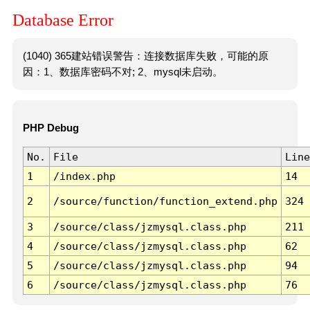
Database Error
(1040) 365建站错误警告：连接数据库失败，可能的原
因：1、数据库密码不对; 2、mysql未启动。
PHP Debug
No.
File
Line
1
/index.php
14
2
/source/function/function_extend.php
324
3
/source/class/jzmysql.class.php
211
4
/source/class/jzmysql.class.php
62
5
/source/class/jzmysql.class.php
94
6
/source/class/jzmysql.class.php
76