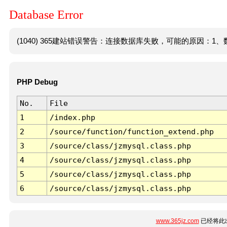
Database Error
(1040) 365建站错误警告：连接数据库失败，可能的原因：1、数
PHP Debug
No.
File
1
/index.php
2
/source/function/function_extend.php
3
/source/class/jzmysql.class.php
4
/source/class/jzmysql.class.php
5
/source/class/jzmysql.class.php
6
/source/class/jzmysql.class.php
www.365jz.com
已经将此