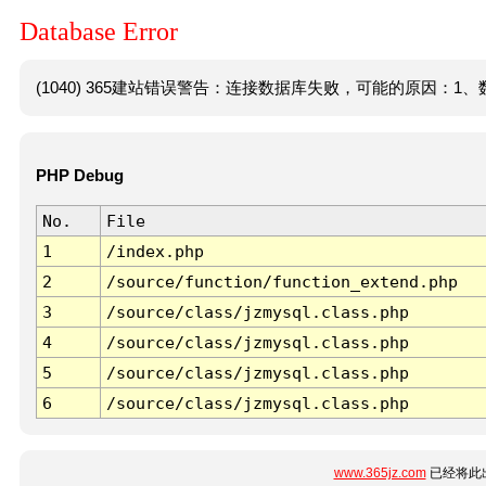
Database Error
(1040) 365建站错误警告：连接数据库失败，可能的原因：1、数
PHP Debug
No.
File
1
/index.php
2
/source/function/function_extend.php
3
/source/class/jzmysql.class.php
4
/source/class/jzmysql.class.php
5
/source/class/jzmysql.class.php
6
/source/class/jzmysql.class.php
www.365jz.com
已经将此