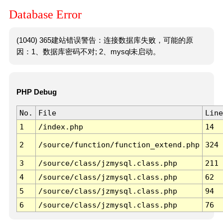
Database Error
(1040) 365建站错误警告：连接数据库失败，可能的原
因：1、数据库密码不对; 2、mysql未启动。
PHP Debug
No.
File
Line
1
/index.php
14
2
/source/function/function_extend.php
324
3
/source/class/jzmysql.class.php
211
4
/source/class/jzmysql.class.php
62
5
/source/class/jzmysql.class.php
94
6
/source/class/jzmysql.class.php
76