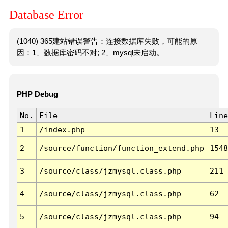
Database Error
(1040) 365建站错误警告：连接数据库失败，可能的原
因：1、数据库密码不对; 2、mysql未启动。
PHP Debug
No.
File
Line
1
/index.php
13
2
/source/function/function_extend.php
1548
3
/source/class/jzmysql.class.php
211
4
/source/class/jzmysql.class.php
62
5
/source/class/jzmysql.class.php
94