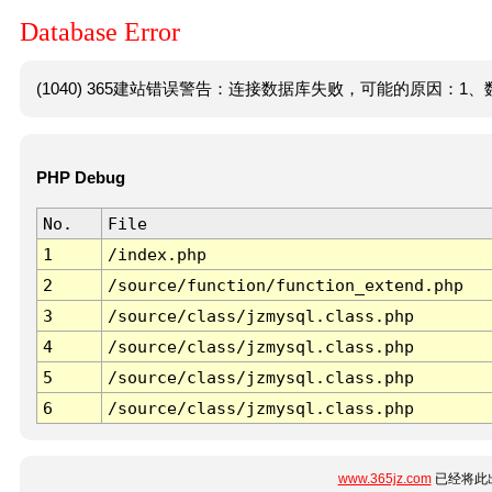
Database Error
(1040) 365建站错误警告：连接数据库失败，可能的原因：1、数
PHP Debug
No.
File
1
/index.php
2
/source/function/function_extend.php
3
/source/class/jzmysql.class.php
4
/source/class/jzmysql.class.php
5
/source/class/jzmysql.class.php
6
/source/class/jzmysql.class.php
www.365jz.com
已经将此